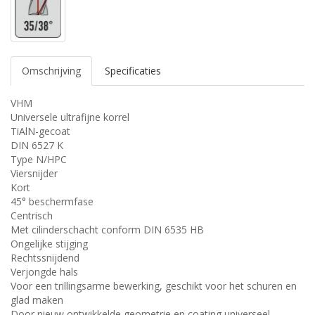
Omschrijving
Specificaties
VHM
Universele ultrafijne korrel
TiAlN-gecoat
DIN 6527 K
Type N/HPC
Viersnijder
Kort
45° beschermfase
Centrisch
Met cilinderschacht conform DIN 6535 HB
Ongelijke stijging
Rechtssnijdend
Verjongde hals
Voor een trillingsarme bewerking, geschikt voor het schuren en
glad maken
Door nieuw ontwikkelde geometrie en coating universeel