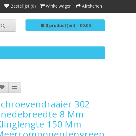
Bestellijst (0)
Winkelwagen
Afrekenen
0 product(en) - €0,00
Schroevendraaier 302
Snedebreedte 8 Mm
Klinglengte 150 Mm
Meercomponentengreep