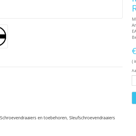
M
Ar
E
Be
€
( 
Aa
Schroevendraaiers en toebehoren
,
Sleufschroevendraaiers