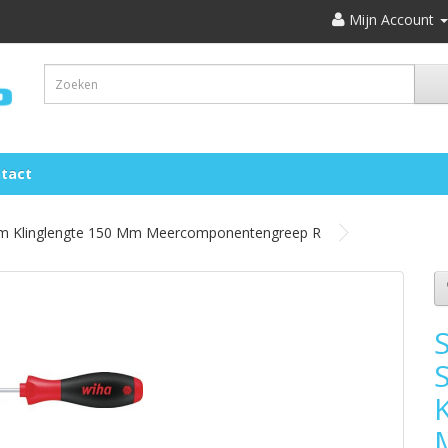
Mijn Account
tact
Mm Klinglengte 150 Mm Meercomponentengreep R