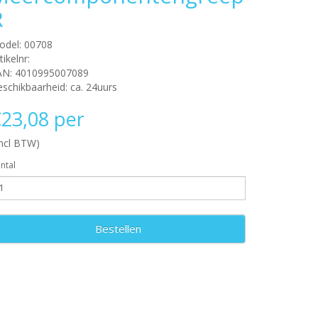
R
odel: 00708
tikelnr:
AN: 4010995007089
schikbaarheid: ca. 24uurs
23,08 per
incl BTW)
ntal
Bestellen