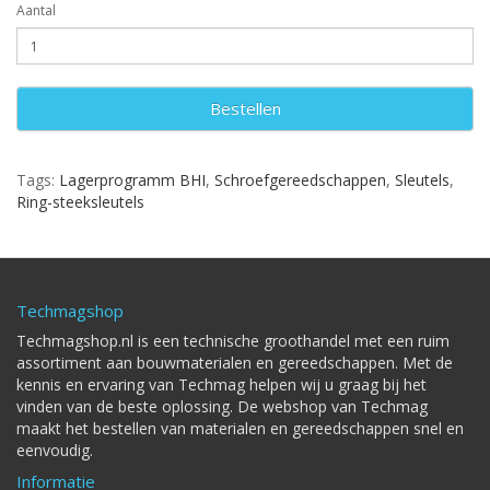
Aantal
Bestellen
Tags:
Lagerprogramm BHI
,
Schroefgereedschappen
,
Sleutels
,
Ring-steeksleutels
Techmagshop
Techmagshop.nl is een technische groothandel met een ruim
assortiment aan bouwmaterialen en gereedschappen. Met de
kennis en ervaring van Techmag helpen wij u graag bij het
vinden van de beste oplossing. De webshop van Techmag
maakt het bestellen van materialen en gereedschappen snel en
eenvoudig.
Informatie