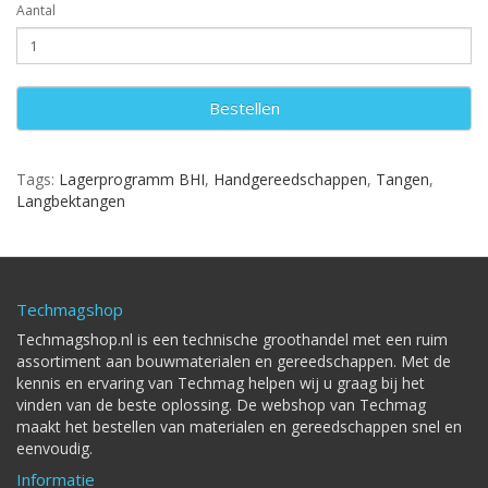
Aantal
Bestellen
Tags:
Lagerprogramm BHI
,
Handgereedschappen
,
Tangen
,
Langbektangen
Techmagshop
Techmagshop.nl is een technische groothandel met een ruim
assortiment aan bouwmaterialen en gereedschappen. Met de
kennis en ervaring van Techmag helpen wij u graag bij het
vinden van de beste oplossing. De webshop van Techmag
maakt het bestellen van materialen en gereedschappen snel en
eenvoudig.
Informatie