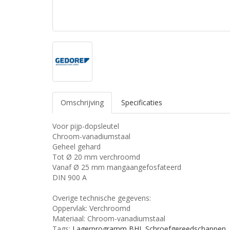
Omschrijving
Specificaties
Voor pijp-dopsleutel
Chroom-vanadiumstaal
Geheel gehard
Tot Ø 20 mm verchroomd
Vanaf Ø 25 mm mangaangefosfateerd
DIN 900 A
Overige technische gegevens:
Oppervlak: Verchroomd
Materiaal: Chroom-vanadiumstaal
Tags:
Lagerprogramm BHI
,
Schroefgereedschappen
,