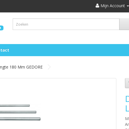
Mijn Account
tact
 Lengte 180 Mm GEDORE
M
Ar