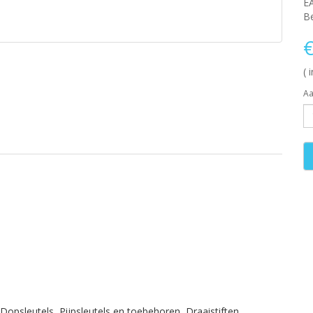
E
Be
€
( 
Aa
Dopsleutels
,
Pijpsleutels en toebehoren
,
Draaistiften