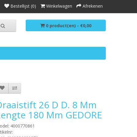
Bestellijst (0)
Winkelwagen
Afrekenen
0 product(en) - €0,00
Draaistift 26 D D. 8 Mm
Lengte 180 Mm GEDORE
odel: 4000770861
tikelnr: