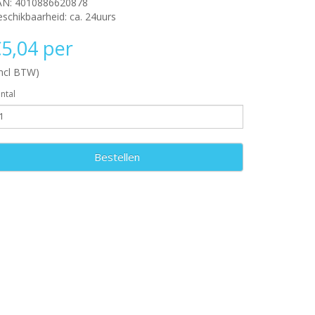
AN: 4010886620878
schikbaarheid: ca. 24uurs
5,04 per
incl BTW)
ntal
Bestellen