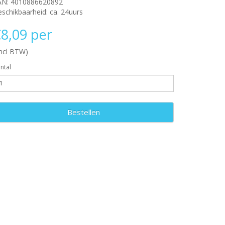
AN: 4010886620892
schikbaarheid: ca. 24uurs
8,09 per
incl BTW)
ntal
Bestellen