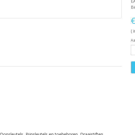
E
Be
€
( 
Aa
Dopsleutels
,
Pijpsleutels en toebehoren
,
Draaistiften