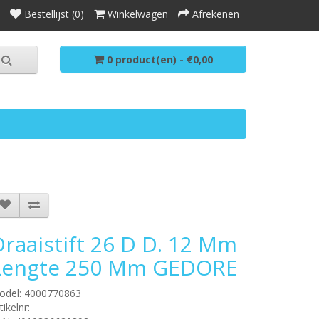
Bestellijst (0)
Winkelwagen
Afrekenen
0 product(en) - €0,00
Draaistift 26 D D. 12 Mm
Lengte 250 Mm GEDORE
odel: 4000770863
tikelnr: