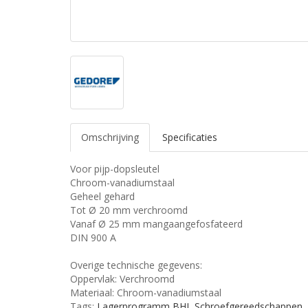
Omschrijving
Specificaties
Voor pijp-dopsleutel
Chroom-vanadiumstaal
Geheel gehard
Tot Ø 20 mm verchroomd
Vanaf Ø 25 mm mangaangefosfateerd
DIN 900 A
Overige technische gegevens:
Oppervlak: Verchroomd
Materiaal: Chroom-vanadiumstaal
Tags:
Lagerprogramm BHI
,
Schroefgereedschappen
,