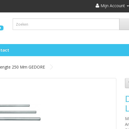
Mijn Account
tact
m Lengte 250 Mm GEDORE
M
Ar