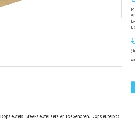
M
Ar
E
Be
€
( 
Aa
Dopsleutels
,
Steeksleutel-sets en toebehoren
,
Dopsleutelbits