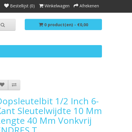
Bestellijst (0)
Winkelwagen
Afrekenen
0 product(en) - €0,00
opsleutelbit 1/2 Inch 6-
Kant Sleutelwijdte 10 Mm
Lengte 40 Mm Vonkvrij
ENDRES T