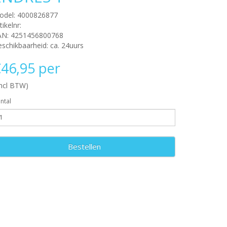
odel: 4000826877
tikelnr:
AN: 4251456800768
schikbaarheid: ca. 24uurs
46,95 per
incl BTW)
ntal
Bestellen