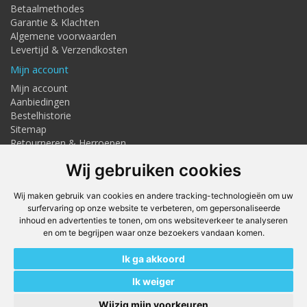
Betaalmethodes
Garantie & Klachten
Algemene voorwaarden
Levertijd & Verzendkosten
Mijn account
Mijn account
Aanbiedingen
Bestelhistorie
Sitemap
Retourneren & Herroepen
Adresgegevens
Wij gebruiken cookies
Textielstraat 4, Haaksbergen
Telefoon: 053-7676275
Wij maken gebruik van cookies en andere tracking-technologieën om uw
info@techmaghaaksbergen.nl
surfervaring op onze website te verbeteren, om gepersonaliseerde
inhoud en advertenties te tonen, om ons websiteverkeer te analyseren
Onze Webshops
en om te begrijpen waar onze bezoekers vandaan komen.
Techmag247.nl
Ik ga akkoord
DEvuurwerkhandel.nl
Vuurwerkstaffel.nl
Ik weiger
Kit247.nl
Wijzig mijn voorkeuren