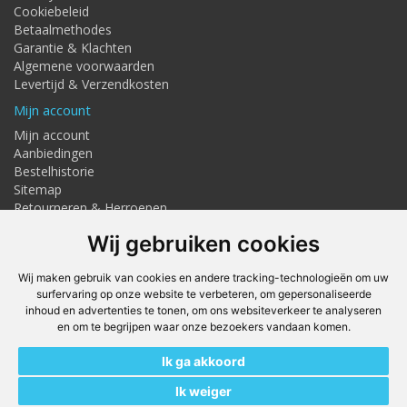
Cookiebeleid
Betaalmethodes
Garantie & Klachten
Algemene voorwaarden
Levertijd & Verzendkosten
Mijn account
Mijn account
Aanbiedingen
Bestelhistorie
Sitemap
Retourneren & Herroepen
Adresgegevens
Wij gebruiken cookies
Textielstraat 4, Haaksbergen
Telefoon: 053-7676275
Wij maken gebruik van cookies en andere tracking-technologieën om uw
info@techmaghaaksbergen.nl
surfervaring op onze website te verbeteren, om gepersonaliseerde
inhoud en advertenties te tonen, om ons websiteverkeer te analyseren
Onze Webshops
en om te begrijpen waar onze bezoekers vandaan komen.
Techmag247.nl
Ik ga akkoord
DEvuurwerkhandel.nl
Vuurwerkstaffel.nl
Ik weiger
Kit247.nl