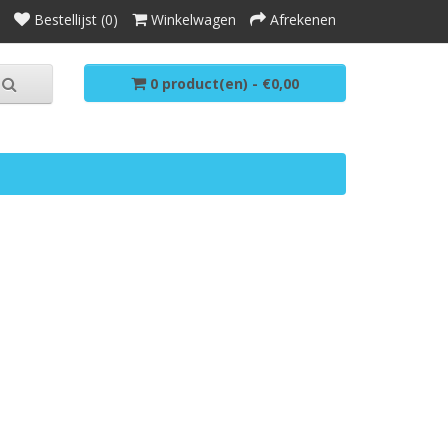
Bestellijst (0)
Winkelwagen
Afrekenen
0 product(en) - €0,00