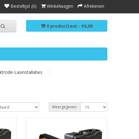
Bestellijst (0)
Winkelwagen
Afrekenen
0 product(en) - €0,00
ktrode-Lasinstallaties
Weergegeven: