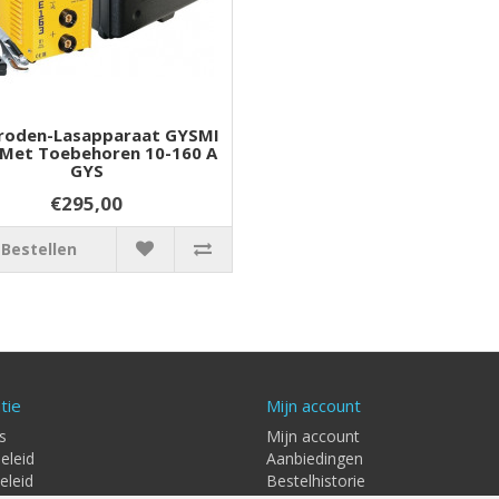
troden-Lasapparaat GYSMI
 Met Toebehoren 10-160 A
GYS
€295,00
Bestellen
tie
Mijn account
s
Mijn account
eleid
Aanbiedingen
eleid
Bestelhistorie