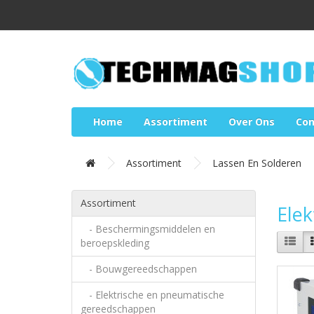
Home
Assortiment
Over Ons
Con
Assortiment
Lassen En Solderen
Assortiment
Elek
- Beschermingsmiddelen en
beroepskleding
- Bouwgereedschappen
- Elektrische en pneumatische
gereedschappen