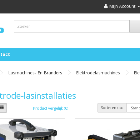
Mijn Account
tact
Lasmachines- En Branders
Elektrodelasmachines
Ele
trode-lasinstallaties
Sorteren op:
Product vergelijk (0)