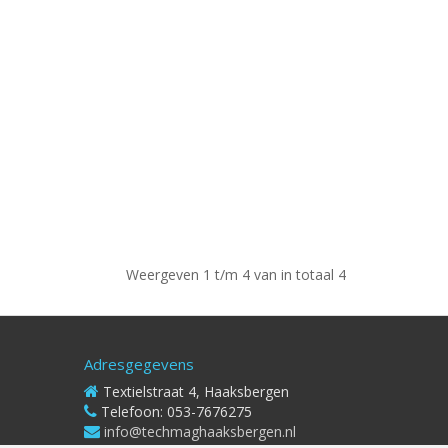
Weergeven 1 t/m 4 van in totaal 4
Adresgegevens
Textielstraat 4, Haaksbergen
Telefoon: 053-7676275
info@techmaghaaksbergen.nl