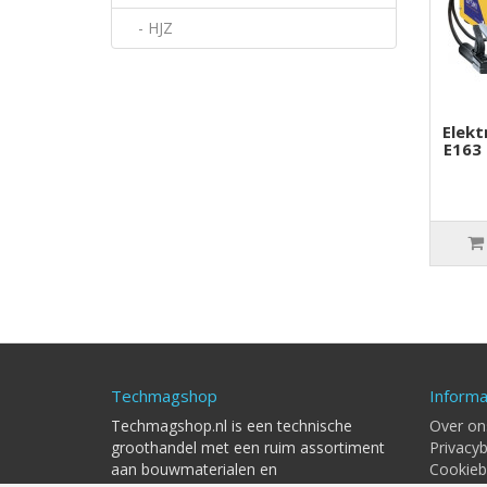
- HJZ
Elek
E163
Techmagshop
Informa
Techmagshop.nl is een technische
Over on
groothandel met een ruim assortiment
Privacyb
aan bouwmaterialen en
Cookieb