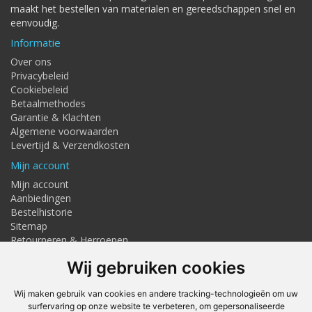
maakt het bestellen van materialen en gereedschappen snel en
eenvoudig.
Informatie
Over ons
Privacybeleid
Cookiebeleid
Betaalmethodes
Garantie & Klachten
Algemene voorwaarden
Levertijd & Verzendkosten
Mijn account
Mijn account
Aanbiedingen
Bestelhistorie
Sitemap
Retourneren & Herroepen
Adresgegevens
Wij gebruiken cookies
Textielstraat 4, Haaksbergen
Telefoon: 053-7676275
Wij maken gebruik van cookies en andere tracking-technologieën om uw
info@techmaghaaksbergen.nl
surfervaring op onze website te verbeteren, om gepersonaliseerde