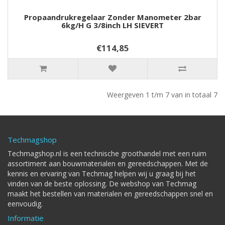
Propaandrukregelaar Zonder Manometer 2bar
6kg/h G 3/8inch LH SIEVERT
€114,85
Weergeven 1 t/m 7 van in totaal 7
Techmagshop
Techmagshop.nl is een technische groothandel met een ruim
assortiment aan bouwmaterialen en gereedschappen. Met de
kennis en ervaring van Techmag helpen wij u graag bij het
vinden van de beste oplossing. De webshop van Techmag
maakt het bestellen van materialen en gereedschappen snel en
eenvoudig.
Informatie