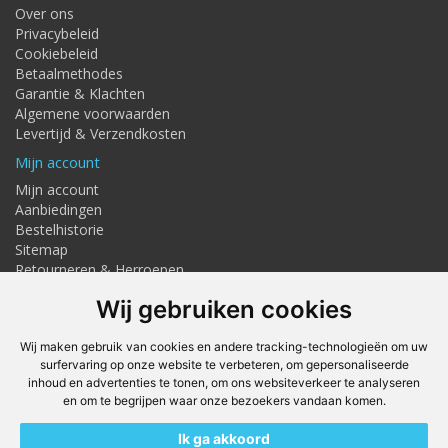
Over ons
Privacybeleid
Cookiebeleid
Betaalmethodes
Garantie & Klachten
Algemene voorwaarden
Levertijd & Verzendkosten
Mijn account
Mijn account
Aanbiedingen
Bestelhistorie
Sitemap
Retourneren & Herroepen
Adresgegevens
Wij gebruiken cookies
Textielstraat 4, Haaksbergen
Telefoon: 053-7676275
Wij maken gebruik van cookies en andere tracking-technologieën om uw
info@techmaghaaksbergen.nl
surfervaring op onze website te verbeteren, om gepersonaliseerde
inhoud en advertenties te tonen, om ons websiteverkeer te analyseren
Onze Webshops
en om te begrijpen waar onze bezoekers vandaan komen.
Techmag247.nl
Ik ga akkoord
DEvuurwerkhandel.nl