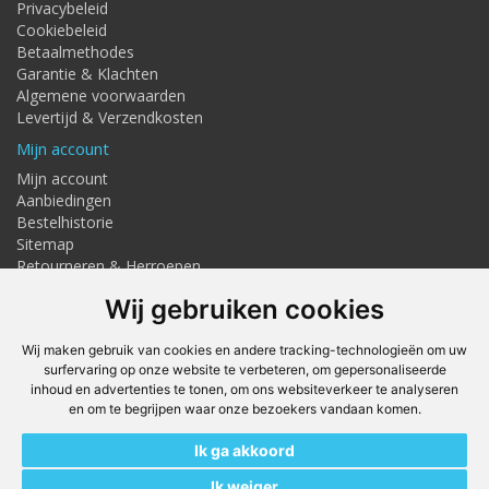
Privacybeleid
Cookiebeleid
Betaalmethodes
Garantie & Klachten
Algemene voorwaarden
Levertijd & Verzendkosten
Mijn account
Mijn account
Aanbiedingen
Bestelhistorie
Sitemap
Retourneren & Herroepen
Adresgegevens
Wij gebruiken cookies
Textielstraat 4, Haaksbergen
Telefoon: 053-7676275
Wij maken gebruik van cookies en andere tracking-technologieën om uw
info@techmaghaaksbergen.nl
surfervaring op onze website te verbeteren, om gepersonaliseerde
inhoud en advertenties te tonen, om ons websiteverkeer te analyseren
Onze Webshops
en om te begrijpen waar onze bezoekers vandaan komen.
Techmag247.nl
Ik ga akkoord
DEvuurwerkhandel.nl
Vuurwerkstaffel.nl
Ik weiger