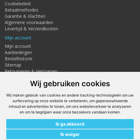
Cookiebeleid
Betaalmethodes
Garantie & Klachten
Algemene voorwaarden
Levertijd & Verzendkosten
Mijn account
Mijn account
Aanbiedingen
Bestelhistorie
Sitemap
Retourneren & Herroepen
Adresgegevens
Wij gebruiken cookies
Textielstraat 4, Haaksbergen
Telefoon: 053-7676275
Wij maken gebruik van cookies en andere tracking-technologieën om uw
info@techmaghaaksbergen.nl
surfervaring op onze website te verbeteren, om gepersonaliseerde
inhoud en advertenties te tonen, om ons websiteverkeer te analyseren
Onze Webshops
en om te begrijpen waar onze bezoekers vandaan komen.
Techmag247.nl
Ik ga akkoord
DEvuurwerkhandel.nl
Vuurwerkstaffel.nl
Ik weiger
Kit247.nl