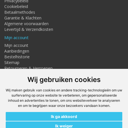
Privacybeleid
Cookiebeleid
Betaalmethodes
Garantie & Klachten
Algemene voorwaarden
Levertijd & Verzendkosten
Mijn account
Mijn account
Aanbiedingen
Bestelhistorie
Sitemap
Retourneren & Herroepen
Adresgegevens
Wij gebruiken cookies
Textielstraat 4, Haaksbergen
Telefoon: 053-7676275
Wij maken gebruik van cookies en andere tracking-technologieën om uw
info@techmaghaaksbergen.nl
surfervaring op onze website te verbeteren, om gepersonaliseerde
inhoud en advertenties te tonen, om ons websiteverkeer te analyseren
Onze Webshops
en om te begrijpen waar onze bezoekers vandaan komen.
Techmag247.nl
Ik ga akkoord
DEvuurwerkhandel.nl
Vuurwerkstaffel.nl
Ik weiger