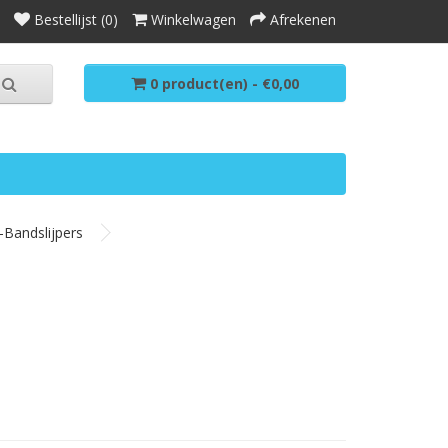
Bestellijst (0)
Winkelwagen
Afrekenen
0 product(en) - €0,00
p-Bandslijpers