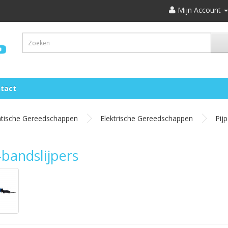
Mijn Account
tact
atische Gereedschappen
Elektrische Gereedschappen
Pij
-bandslijpers