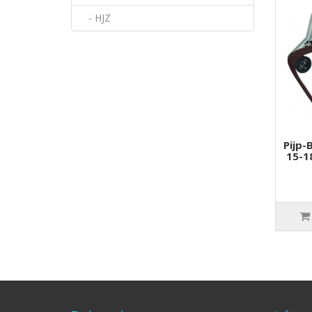
- HJZ
Pijp-
15-1