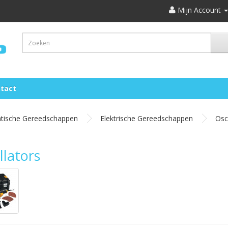
Mijn Account
tact
atische Gereedschappen
Elektrische Gereedschappen
Osci
llators