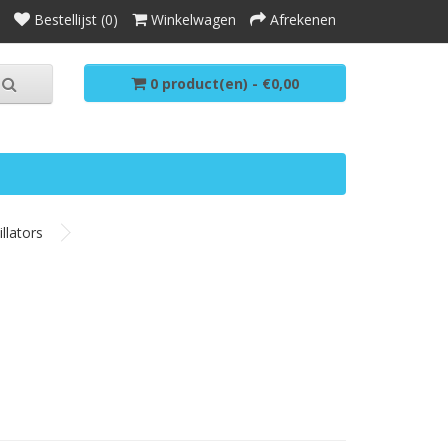
Bestellijst (0)
Winkelwagen
Afrekenen
0 product(en) - €0,00
llators