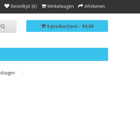
Bestellijst (0)
Winkelwagen
Afrekenen
0 product(en) - €0,00
dzagen