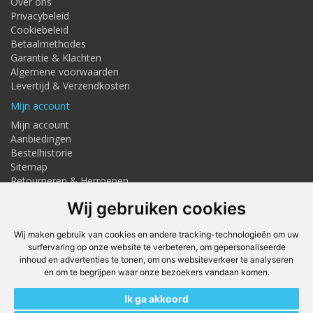
Over ons
Privacybeleid
Cookiebeleid
Betaalmethodes
Garantie & Klachten
Algemene voorwaarden
Levertijd & Verzendkosten
Mijn account
Mijn account
Aanbiedingen
Bestelhistorie
Sitemap
Retourneren & Herroepen
Adresgegevens
Wij gebruiken cookies
Textielstraat 4, Haaksbergen
Telefoon: 053-7676275
Wij maken gebruik van cookies en andere tracking-technologieën om uw
info@techmaghaaksbergen.nl
surfervaring op onze website te verbeteren, om gepersonaliseerde
inhoud en advertenties te tonen, om ons websiteverkeer te analyseren
Onze Webshops
en om te begrijpen waar onze bezoekers vandaan komen.
Techmag247.nl
Ik ga akkoord
DEvuurwerkhandel.nl