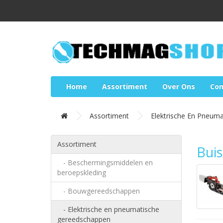
Home
Assortiment
Over Ons
Con
Assortiment
Elektrische En Pneum
Assortiment
Bui
- Beschermingsmiddelen en
beroepskleding
- Bouwgereedschappen
- Elektrische en pneumatische
gereedschappen