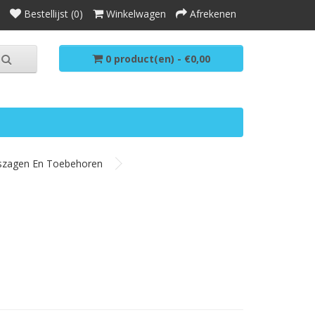
Bestellijst (0)
Winkelwagen
Afrekenen
0 product(en) - €0,00
szagen En Toebehoren