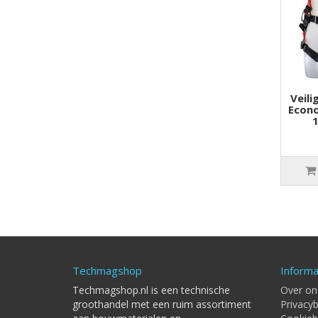
Veili
Econo
Techmagshop
Informa
Techmagshop.nl is een technische
Over on
groothandel met een ruim assortiment
Privacyb