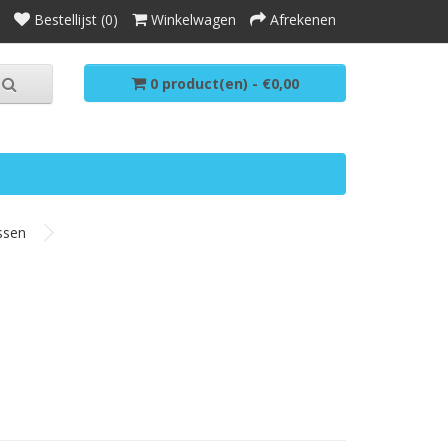
Bestellijst (0)
Winkelwagen
Afrekenen
0 product(en) - €0,00
ssen