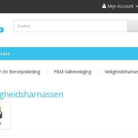
Mijn Account
tact
 En Beroepskleding
PBM Valbeveiliging
Veiligheidsharna
igheidsharnassen