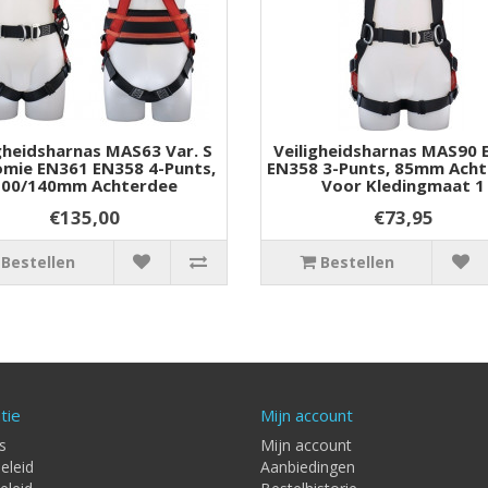
gheidsharnas MAS63 Var. S
Veiligheidsharnas MAS90
mie EN361 EN358 4-Punts,
EN358 3-Punts, 85mm Acht
100/140mm Achterdee
Voor Kledingmaat 1
€135,00
€73,95
Bestellen
Bestellen
tie
Mijn account
s
Mijn account
eleid
Aanbiedingen