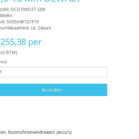
odel: DCD708D2T-QW
tikelnr:
AN: 5035048721919
schikbaarheid: ca. 24uurs
255,38 per
incl BTW)
ntal
Bestellen
ten
,
Boorschroevendraaiers (accu's)