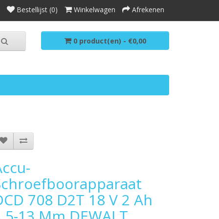
Bestellijst (0)
Winkelwagen
Afrekenen
0 product(en) - €0,00
Accu-
Schroefboorapparaat
DCD 708 D2T 18 V 2 Ah
1,5-13 Mm DEWALT