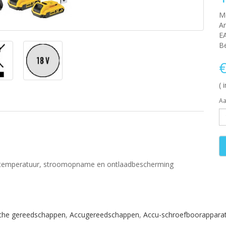
M
Ar
E
Be
€
( 
Aa
ccutemperatuur, stroomopname en ontlaadbescherming
sche gereedschappen
,
Accugereedschappen
,
Accu-schroefboorappara