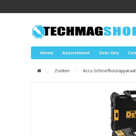
Home
Assortiment
Over Ons
Con
Zoeken
Accu-Schroefboorapparaa