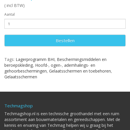
( incl BTW)
Aantal
Bestellen
Tags:
Lagerprogramm BHI
,
Beschermingsmiddelen en
beroepskleding
,
Hoofd-
,
ogen-
,
ademhalings- en
gehoorbeschermingen
,
Gelaatsschermen en toebehoren
,
Gelaatsschermen
Techmagshop
Techmagshop.nl is een technische groothandel met een ruim
assortiment aan bouwmaterialen en gereedschappen. Met de
kennis en ervaring van Techmag helpen wij u graag bij het