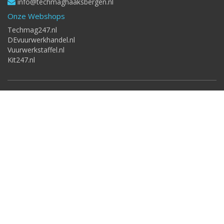
info@techmaghaaksbergen.nl
Onze Webshops
Techmag247.nl
DEvuurwerkhandel.nl
Vuurwerkstaffel.nl
Kit247.nl