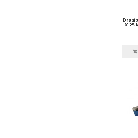
Draaib
X 25