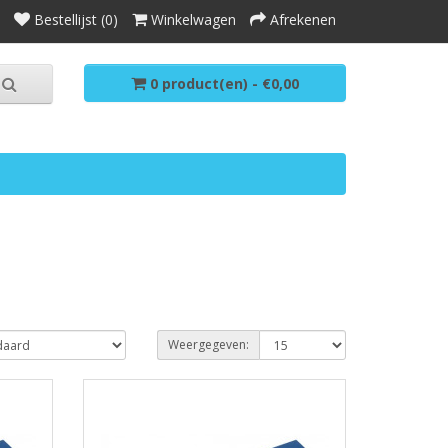
Bestellijst (0)
Winkelwagen
Afrekenen
0 product(en) - €0,00
Weergegeven: