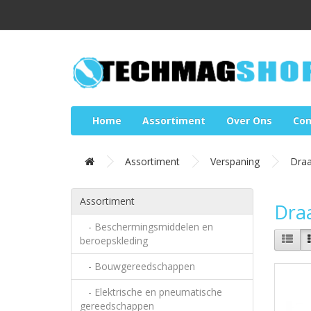
Home
Assortiment
Over Ons
Con
Assortiment
Verspaning
Draa
Assortiment
Draa
- Beschermingsmiddelen en
beroepskleding
- Bouwgereedschappen
- Elektrische en pneumatische
gereedschappen