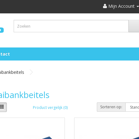
Mijn Account
tact
ibankbeitels
ibankbeitels
Sorteren op:
Product vergelijk (0)