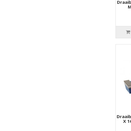
Draaib
M
Draaib
X 1