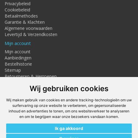
Privacybeleid
Cookiebeleid
Betaalmethodes
Garantie & Klachten
Algemene voorwaarden
Levertijd & Verzendkosten
Mijn account
Mijn account
Aanbiedingen
Bestelhistorie
Sitemap
Retourneren & Herroepen
Adresgegevens
Wij gebruiken cookies
Textielstraat 4, Haaksbergen
Telefoon: 053-7676275
Wij maken gebruik van cookies en andere tracking-technologieën om uw
info@techmaghaaksbergen.nl
surfervaring op onze website te verbeteren, om gepersonaliseerde
inhoud en advertenties te tonen, om ons websiteverkeer te analyseren
Onze Webshops
en om te begrijpen waar onze bezoekers vandaan komen.
Techmag247.nl
Ik ga akkoord
DEvuurwerkhandel.nl
Vuurwerkstaffel.nl