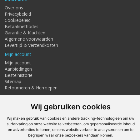
Over ons
Privacybeleid
Cookiebeleid
Betaalmethodes
Garantie & Klachten
Algemene voorwaarden
Levertijd & Verzendkosten
Mijn account
Mijn account
Aanbiedingen
Bestelhistorie
Sitemap
Retourneren & Herroepen
Adresgegevens
Wij gebruiken cookies
Textielstraat 4, Haaksbergen
Telefoon: 053-7676275
info@techmaghaaksbergen.nl
Wij maken gebruik van cookies en andere tracking-technologieën om uw
surfervaring op onze website te verbeteren, om gepersonaliseerde inhoud
Onze Webshops
en advertenties te tonen, om ons websiteverkeer te analyseren en om te
Techmag247.nl
begrijpen waar onze bezoekers vandaan komen.