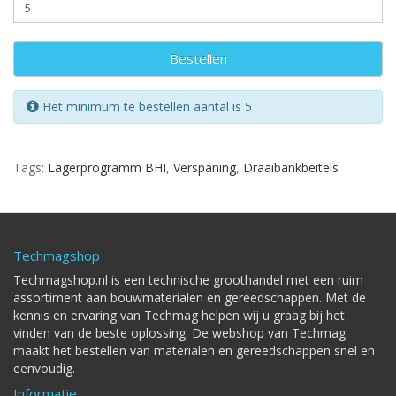
Bestellen
Het minimum te bestellen aantal is 5
Tags:
Lagerprogramm BHI
,
Verspaning
,
Draaibankbeitels
Techmagshop
Techmagshop.nl is een technische groothandel met een ruim
assortiment aan bouwmaterialen en gereedschappen. Met de
kennis en ervaring van Techmag helpen wij u graag bij het
vinden van de beste oplossing. De webshop van Techmag
maakt het bestellen van materialen en gereedschappen snel en
eenvoudig.
Informatie