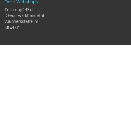
Onze Webshops
Techmag247.nl
DEvuurwerkhandel.nl
Vuurwerkstaffel.nl
Kit247.nl