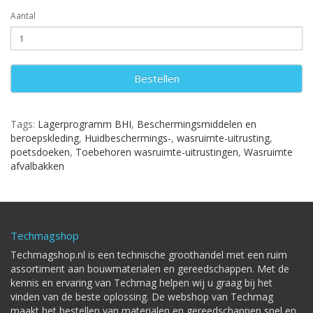
Aantal
Bestellen
Tags:
Lagerprogramm BHI
,
Beschermingsmiddelen en
beroepskleding
,
Huidbeschermings-
,
wasruimte-uitrusting
,
poetsdoeken
,
Toebehoren wasruimte-uitrustingen
,
Wasruimte
afvalbakken
Techmagshop
Techmagshop.nl is een technische groothandel met een ruim
assortiment aan bouwmaterialen en gereedschappen. Met de
kennis en ervaring van Techmag helpen wij u graag bij het
vinden van de beste oplossing. De webshop van Techmag
maakt het bestellen van materialen en gereedschappen snel en