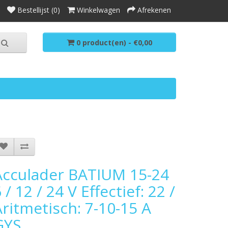
Bestellijst (0)
Winkelwagen
Afrekenen
0 product(en) - €0,00
Acculader BATIUM 15-24
 / 12 / 24 V Effectief: 22 /
Aritmetisch: 7-10-15 A
GYS