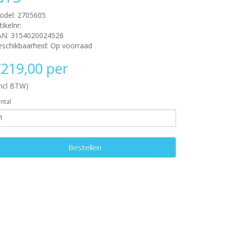
odel: 2705605
tikelnr:
AN: 3154020024526
schikbaarheid: Op voorraad
219,00 per
incl BTW)
ntal
Bestellen