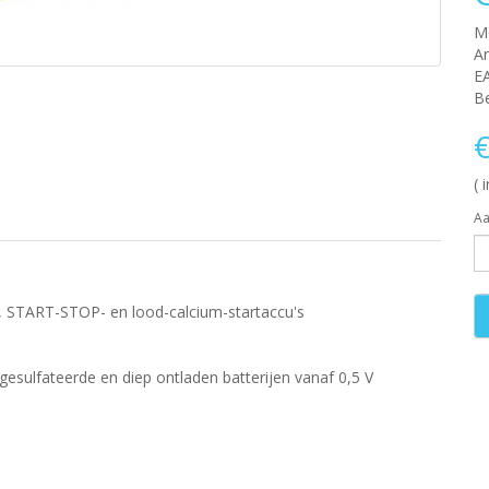
M
Ar
E
Be
€
( 
Aa
, START-STOP- en lood-calcium-startaccu's
esulfateerde en diep ontladen batterijen vanaf 0,5 V