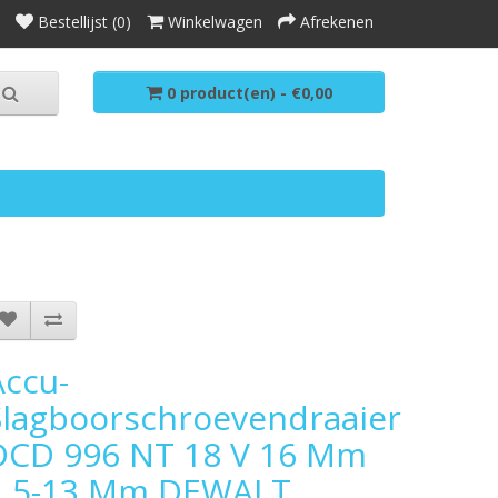
Bestellijst (0)
Winkelwagen
Afrekenen
0 product(en) - €0,00
Accu-
Slagboorschroevendraaier
DCD 996 NT 18 V 16 Mm
1,5-13 Mm DEWALT