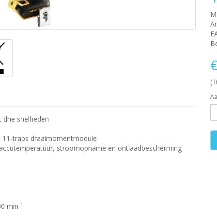
M
Ar
E
Be
€
( 
Aa
 drie snelheden
e 11-traps draaimomentmodule
an accutemperatuur, stroomopname en ontlaadbescherming
00 min-¹