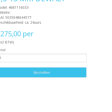
odel: 4681116033
tikelnr:
AN: 5035048644577
schikbaarheid: ca. 24uurs
275,00 per
incl BTW)
ntal
Bestellen