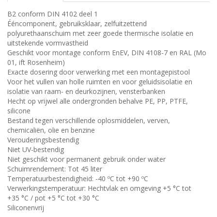
B2 conform DIN 4102 deel 1
Ééncomponent, gebruiksklaar, zelfuitzettend
polyurethaanschuim met zeer goede thermische isolatie en
uitstekende vormvastheid
Geschikt voor montage conform EnEV, DIN 4108-7 en RAL (Mo
01, ift Rosenheim)
Exacte dosering door verwerking met een montagepistool
Voor het vullen van holle ruimten en voor geluidsisolatie en
isolatie van raam- en deurkozijnen, vensterbanken
Hecht op vrijwel alle ondergronden behalve PE, PP, PTFE,
silicone
Bestand tegen verschillende oplosmiddelen, verven,
chemicaliën, olie en benzine
Verouderingsbestendig
Niet UV-bestendig
Niet geschikt voor permanent gebruik onder water
Schuimrendement: Tot 45 liter
Temperatuurbestendigheid: -40 ºC tot +90 ºC
Verwerkingstemperatuur: Hechtvlak en omgeving +5 °C tot
+35 °C / pot +5 °C tot +30 °C
Siliconenvrij