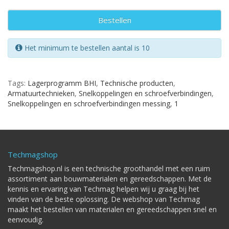
Bestellen
Het minimum te bestellen aantal is 10
Tags:
Lagerprogramm BHI
,
Technische producten
,
Armatuurtechnieken
,
Snelkoppelingen en schroefverbindingen
,
Snelkoppelingen en schroefverbindingen messing
,
1
Techmagshop
Techmagshop.nl is een technische groothandel met een ruim
assortiment aan bouwmaterialen en gereedschappen. Met de
kennis en ervaring van Techmag helpen wij u graag bij het
vinden van de beste oplossing. De webshop van Techmag
maakt het bestellen van materialen en gereedschappen snel en
eenvoudig.