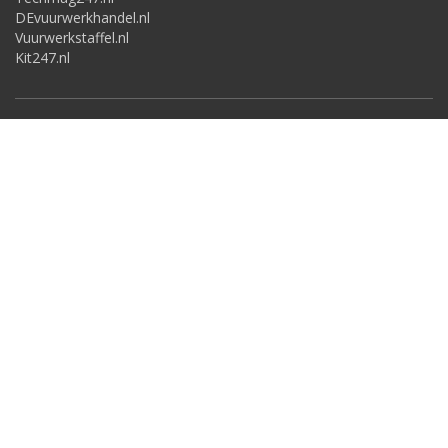
DEvuurwerkhandel.nl
Vuurwerkstaffel.nl
Kit247.nl